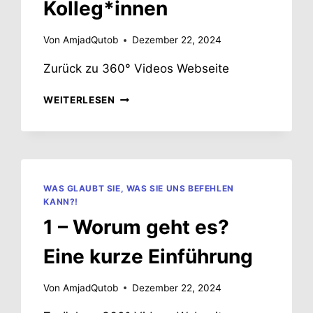
Kolleg*innen
Von
AmjadQutob
Dezember 22, 2024
Zurück zu 360° Videos Webseite
4
WEITERLESEN
–
HUSSEIN
BEKOMMT
RATSCHLÄGE
VON
DEN
WAS GLAUBT SIE, WAS SIE UNS BEFEHLEN
KOLLEG*INNEN
KANN?!
1 – Worum geht es?
Eine kurze Einführung
Von
AmjadQutob
Dezember 22, 2024