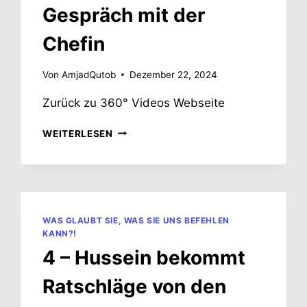
Gespräch mit der
Chefin
Von
AmjadQutob
Dezember 22, 2024
Zurück zu 360° Videos Webseite
6.B
WEITERLESEN
–
OPTION
B:
GESPRÄCH
MIT
DER
WAS GLAUBT SIE, WAS SIE UNS BEFEHLEN
CHEFIN
KANN?!
4 – Hussein bekommt
Ratschläge von den