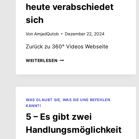
heute verabschiedet
sich
Von
AmjadQutob
Dezember 22, 2024
Zurück zu 360° Videos Webseite
7
WEITERLESEN
–
DAS
DREHTEAM
VON
HEUTE
VERABSCHIEDET
WAS GLAUBT SIE, WAS SIE UNS BEFEHLEN
SICH
KANN?!
5 – Es gibt zwei
Handlungsmöglichkeit