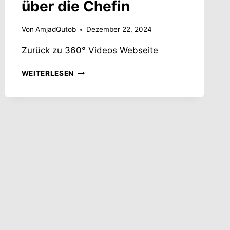
über die Chefin
Von
AmjadQutob
Dezember 22, 2024
Zurück zu 360° Videos Webseite
3
WEITERLESEN
–
HUSSEIN
UND
SEINE
KOLLEGEN
SIND
VERÄRGERT
ÜBER
DIE
CHEFIN