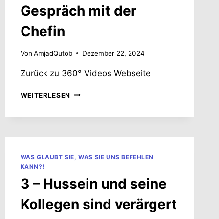
Gespräch mit der
Chefin
Von
AmjadQutob
Dezember 22, 2024
Zurück zu 360° Videos Webseite
6.A
WEITERLESEN
–
OPTION
A:
GESPRÄCH
MIT
DER
WAS GLAUBT SIE, WAS SIE UNS BEFEHLEN
CHEFIN
KANN?!
3 – Hussein und seine
Kollegen sind verärgert