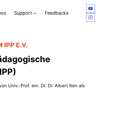
eos
Support
Feedbacks
 IPP E.V.
 Pädagogische
(IPP)
n Univ.-Prof. em. Dr. Dr. Albert Ilien als