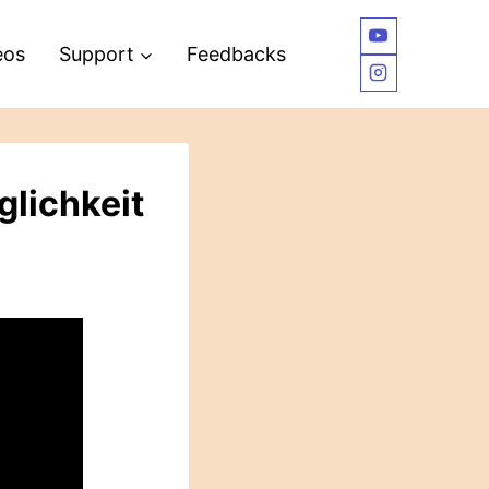
eos
Support
Feedbacks
glichkeit