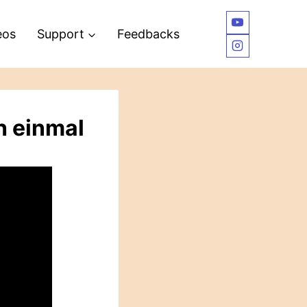
eos
Support
Feedbacks
h einmal