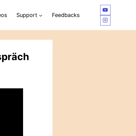
eos
Support
Feedbacks
espräch