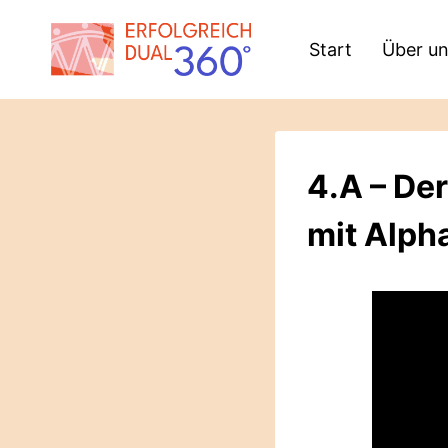
Zum
Inhalt
Start
Über u
springen
4.A – Der
mit Alph