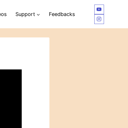
eos
Support
Feedbacks