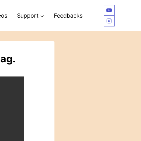
eos
Support
Feedbacks
rag.