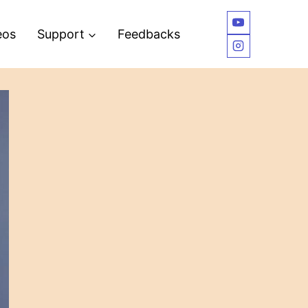
eos
Support
Feedbacks